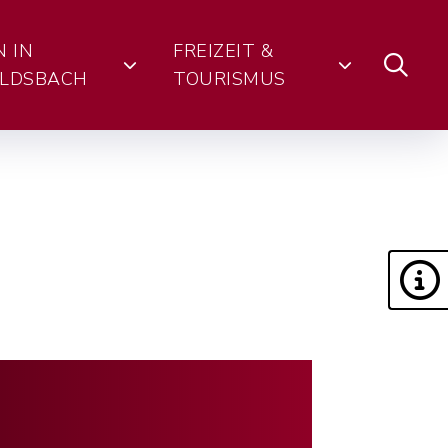
N IN
FREIZEIT &
LDSBACH
TOURISMUS