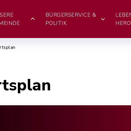
SERE
BÜRGERSERVICE &
LEBE
MEINDE
POLITIK
HERO
rtsplan
rtsplan