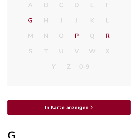
A
B
C
D
E
F
G
H
I
J
K
L
M
N
O
P
Q
R
S
T
U
V
W
X
Y
Z
0-9
In Karte anzeigen
G