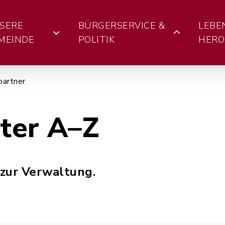
SERE
BÜRGERSERVICE &
LEBE
MEINDE
POLITIK
HERO
partner
iter A–Z
 zur Verwaltung.