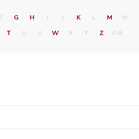
F
G
H
I
J
K
L
M
N
T
U
V
W
X
Y
Z
0-9