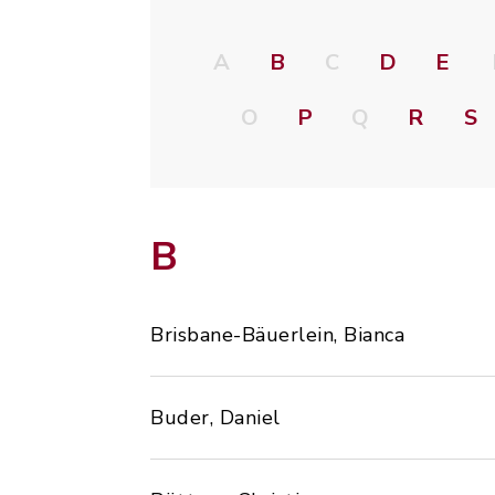
A
B
C
D
E
O
P
Q
R
S
B
Brisbane-Bäuerlein, Bianca
Buder, Daniel