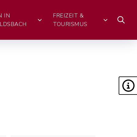
N IN
FREIZEIT &
LDSBACH
TOURISMUS