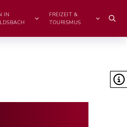
N IN
FREIZEIT &
LDSBACH
TOURISMUS