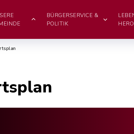
SERE
BÜRGERSERVICE &
LEBE
MEINDE
POLITIK
HERO
rtsplan
rtsplan