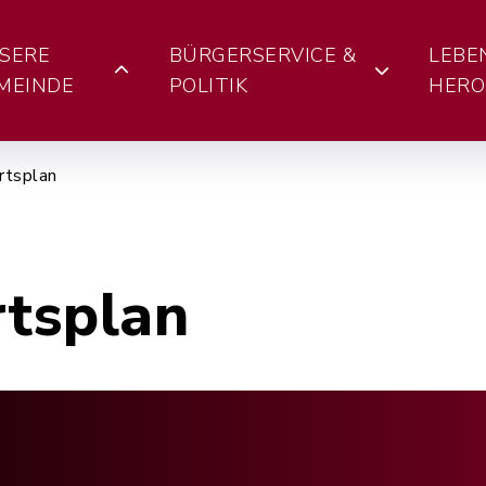
SERE
BÜRGERSERVICE &
LEBE
MEINDE
POLITIK
HERO
rtsplan
rtsplan