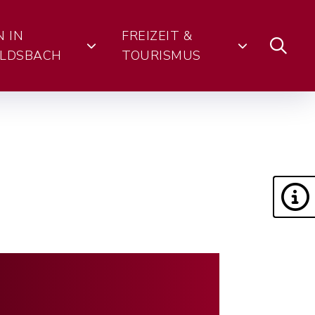
N IN
FREIZEIT &
LDSBACH
TOURISMUS