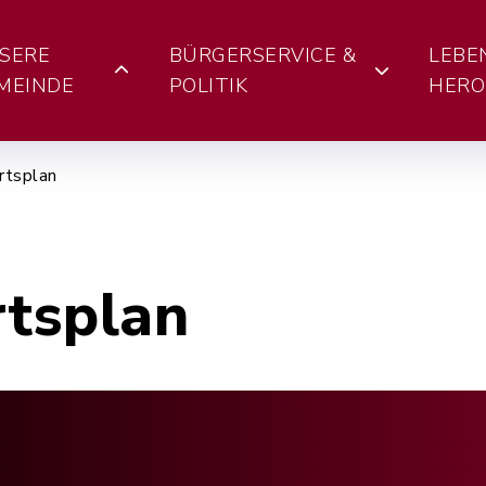
SERE
BÜRGERSERVICE &
LEBE
MEINDE
POLITIK
HERO
rtsplan
rtsplan