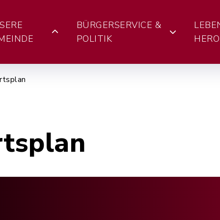
SERE
BÜRGERSERVICE &
LEBE
MEINDE
POLITIK
HERO
rtsplan
rtsplan