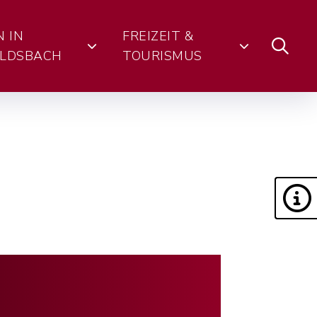
N IN
FREIZEIT &
LDSBACH
TOURISMUS