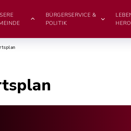
SERE
BÜRGERSERVICE &
LEBE
MEINDE
POLITIK
HERO
rtsplan
rtsplan