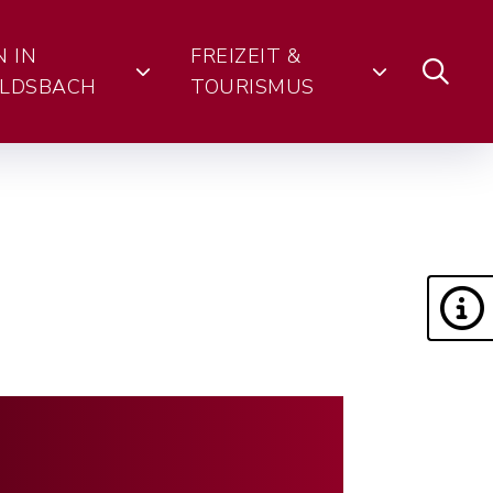
N IN
FREIZEIT &
LDSBACH
TOURISMUS