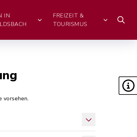
N IN
FREIZEIT &
LDSBACH
TOURISMUS
ung
e vorsehen.