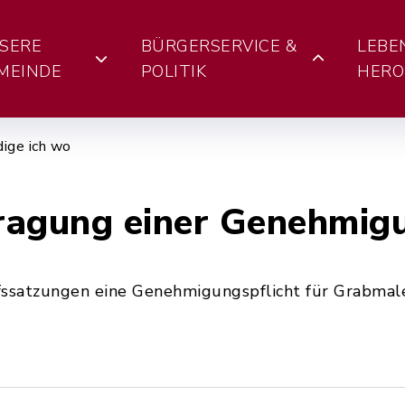
SERE
BÜRGERSERVICE &
LEBE
MEINDE
POLITIK
HERO
ige ich wo
ragung einer Genehmig
fssatzungen eine Genehmigungspflicht für Grabmal