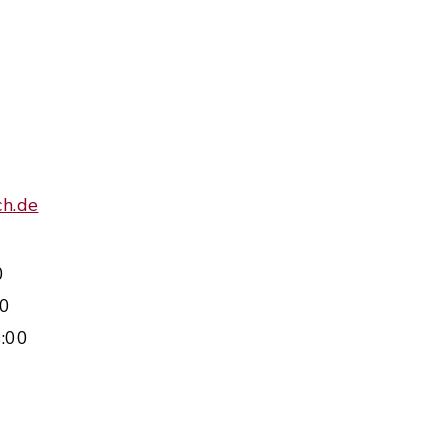
h.de
0
00
:00