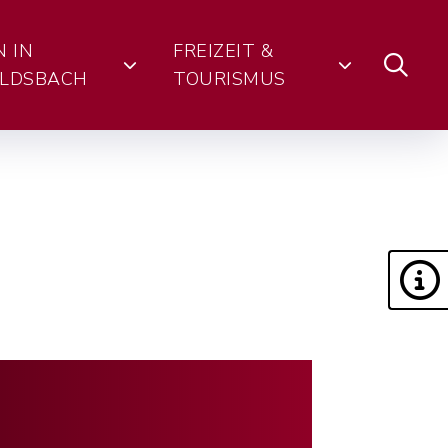
N IN
FREIZEIT &
LDSBACH
TOURISMUS