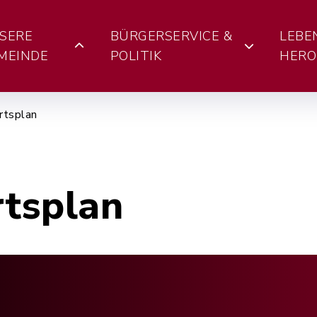
SERE
BÜRGERSERVICE &
LEBE
MEINDE
POLITIK
HERO
rtsplan
rtsplan