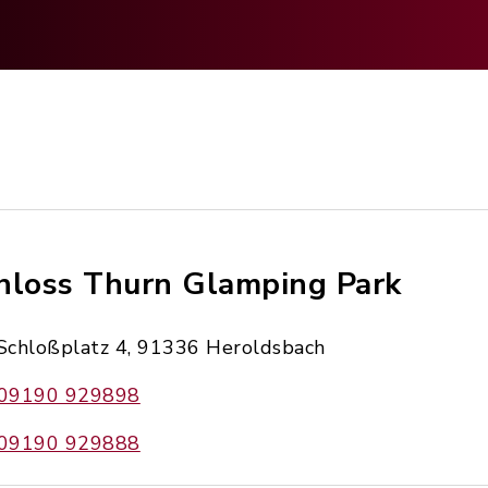
hloss Thurn Glamping Park
Schloßplatz 4, 91336 Heroldsbach
09190 929898
09190 929888