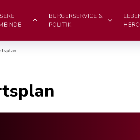
SERE
BÜRGERSERVICE &
LEBE
MEINDE
POLITIK
HERO
rtsplan
rtsplan