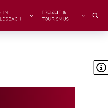
N IN
FREIZEIT &
LDSBACH
TOURISMUS